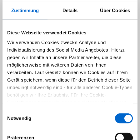
Immobilienvermittlung in Corona Zeiten
Zustimmung
Details
Über Cookies
Immobilienverkauf
Haus geerbt
Der Weg zur günstigen Baufinanzierung
Diese Webseite verwendet Cookies
Immobilienmarketing
Immobilien als Altersvorsorge
Wir verwenden Cookies zwecks Analyse und
Immobilienmakler im Wandel der Zeit
Individualisierung des Social Media Angebotes. Hierzu
Raumwerk Wuppertal
geben wir Inhalte an unsere Partner weiter, die diese
Auszeichnung FOCUS
möglicherweise mit weiteren Daten von Ihnen
Spätfolgen der globalen Finanzkrise
verarbeiten. Laut Gesetz können wir Cookies auf Ihrem
Einigung Mietpreisbremse
Gerät speichern, wenn diese für den Betrieb dieser Seite
Bestellerprinzip
unbedingt notwendig sind - für alle anderen Cookie-Typen
Grunderwerbsteuererhöhung NRW 2015
benötigen wir Ihre Erlaubnis. Für Ihre Cookie-
Widerrufsrecht
Einstellungen bieten wir Ihnen die einfache Möglichkeit,
EnEV 2014
diese jederzeit über den unten rechts dargestellten Button
Einwilligungsauswahl
Auszeichnung WiWo
(schwarzer Kreis) zu ändern sowie zu widerrufen.
Notwendig
Home Staging
Unsere
Datenschutzrichtlinien
lesen Sie hier.
Garden Staging
Präferenzen
Profi-Netzwerk