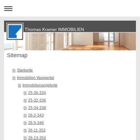
Thomas Kramer IMMOBILIEN
Sitemap
Startseite
Immobilien Wuppertal
Immobilienangebote
25-30-334
25-32-336
25-34-338
26-2-343
26-5-346
26-11-352
26-13-354