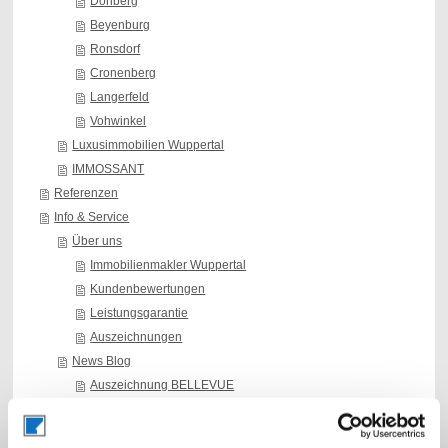
Dönberg
Beyenburg
Ronsdorf
Cronenberg
Langerfeld
Vohwinkel
Luxusimmobilien Wuppertal
IMMOSSANT
Referenzen
Info & Service
Über uns
Immobilienmakler Wuppertal
Kundenbewertungen
Leistungsgarantie
Auszeichnungen
News Blog
Auszeichnung BELLEVUE
Auszeichnung Capital
Maklerprovision neues Gesetz