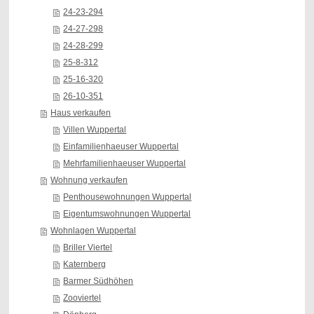
24-23-294
24-27-298
24-28-299
25-8-312
25-16-320
26-10-351
Haus verkaufen
Villen Wuppertal
Einfamilienhaeuser Wuppertal
Mehrfamilienhaeuser Wuppertal
Wohnung verkaufen
Penthousewohnungen Wuppertal
Eigentumswohnungen Wuppertal
Wohnlagen Wuppertal
Briller Viertel
Katernberg
Barmer Südhöhen
Zooviertel