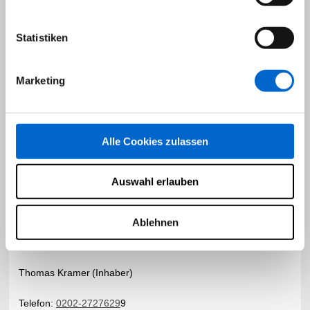
Energieausweis
Immobilienwissen
Statistiken
Interessante Links
Immobilienbewertung
Immobilienfinanzierung
Marketing
Kontakt & Recht
Widerrufsbelehrung
Datenschutz
Alle Cookies zulassen
Impressum
AGB
Auswahl erlauben
Makeln aus Leidenschaft..!
Ablehnen
Thomas Kramer
(Inhaber)
Telefon:
0202-2727629
9