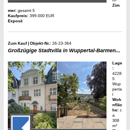
Zim
mer:
gesamt 5
Kaufpreis:
399.000 EUR
Exposé
Zum Kauf
|
Objekt-Nr.:
26-23-364
Großzügige Stadtvilla in Wuppertal-Barmen...
Lage
:
4228
5
Wup
perta
l
Woh
nfläc
he:
c
a.
308
m²