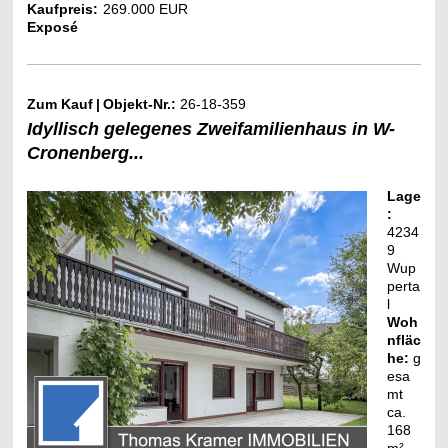
Kaufpreis:
269.000 EUR
Exposé
Zum Kauf
|
Objekt-Nr.:
26-18-359
Idyllisch gelegenes Zweifamilienhaus in W-
Cronenberg...
Lage
:
4234
9
Wup
perta
l
Woh
nfläc
he:
g
esa
mt
ca.
168
m²