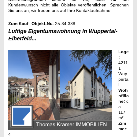
Kundenwunsch nicht alle Objekte veröffentlichen.
Sprechen
Sie uns an, wir freuen uns auf Ihre
Kontaktaufnahme
!
Zum Kauf
|
Objekt-Nr.:
25-34-338
Luftige Eigentumswohnung in Wuppertal-
Elberfeld...
Lage
:
4211
1
Wup
perta
l
Woh
nfläc
he:
c
a.
117
m²
Zim
mer:
4