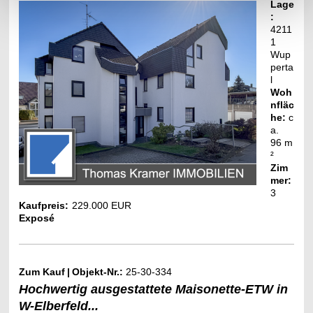
Lage
:
4211
1
Wup
perta
l
Woh
nfläc
he:
c
a.
96
m
²
Zim
mer:
3
Kaufpreis:
229.000 EUR
Exposé
Zum Kauf
|
Objekt-Nr.:
25-30-334
Hochwertig ausgestattete Maisonette-ETW in
W-Elberfeld...