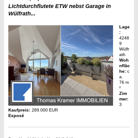
Lichtdurchflutete ETW nebst Garage in
Wülfrath...
Lage
:
4248
9
Wülfr
ath
Woh
nfläc
he:
c
a.
76
m
²
Zim
mer:
3
Kaufpreis:
289.000 EUR
Exposé