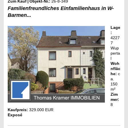
Zum Kauf
|
Objekt-Nr.:
26-8-349
Familienfreundliches Einfamilienhaus in W-
Barmen...
Lage
:
4227
7
Wup
perta
l
Woh
nfläc
he:
c
a.
150
m²
Zim
mer:
8
Kaufpreis:
329.000 EUR
Exposé