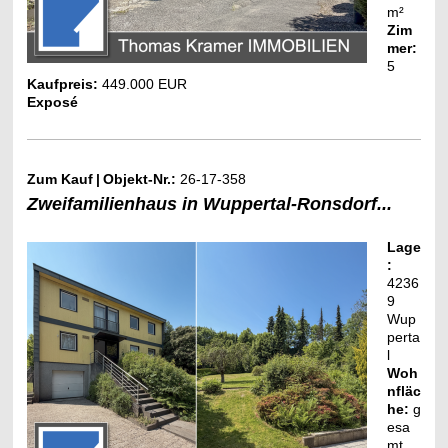
m²
Zim
mer:
5
Kaufpreis:
449.000 EUR
Exposé
Zum Kauf
|
Objekt-Nr.:
26-17-358
Zweifamilienhaus in Wuppertal-Ronsdorf...
Lage
:
4236
9
Wup
perta
l
Woh
nfläc
he:
g
esa
mt