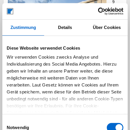
9
Wup
perta
l
Woh
Zustimmung
Details
Über Cookies
nfläc
he:
c
a.
57
m
Diese Webseite verwendet Cookies
²
Zim
Wir verwenden Cookies zwecks Analyse und
mer:
Individualisierung des Social Media Angebotes. Hierzu
2
Kaufpreis:
79.000 EUR
geben wir Inhalte an unsere Partner weiter, die diese
Exposé
möglicherweise mit weiteren Daten von Ihnen
verarbeiten. Laut Gesetz können wir Cookies auf Ihrem
Gerät speichern, wenn diese für den Betrieb dieser Seite
Zum Kauf
|
Objekt-Nr.:
26-2-343
unbedingt notwendig sind - für alle anderen Cookie-Typen
Apartment nebst Aufzug und Fernsicht in W-
benötigen wir Ihre Erlaubnis. Für Ihre Cookie-
Elberfeld...
Einstellungen bieten wir Ihnen die einfache Möglichkeit,
diese jederzeit über den unten rechts dargestellten Button
Einwilligungsauswahl
Lage
(schwarzer Kreis) zu ändern sowie zu widerrufen.
Notwendig
: