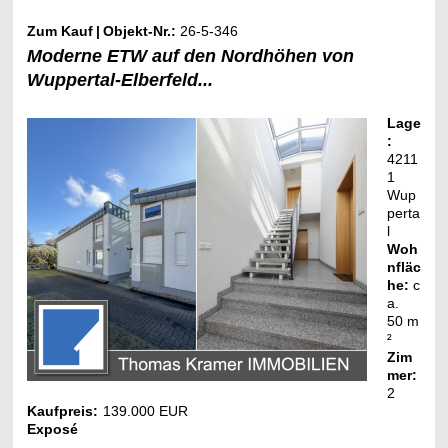
Zum Kauf
|
Objekt-Nr.:
26-5-346
Moderne ETW auf den Nordhöhen von
Wuppertal-Elberfeld...
Lage
:
4211
1
Wup
perta
l
Woh
nfläc
he:
c
a.
50
m
²
Zim
mer:
2
Kaufpreis:
139.000 EUR
Exposé