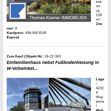
esa
mt
ca.
228
m²
Zim
mer:
8
Kaufpreis:
499.000 EUR
Exposé
Zum Kauf
|
Objekt-Nr.:
26-22-363
Einfamilienhaus nebst Fußbodenheizung in
W-Vohwinkel...
Lage
:
4232
9
Wup
perta
l
Woh