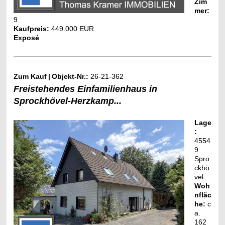
Zim
mer:
9
Kaufpreis:
449.000 EUR
Exposé
Zum Kauf
|
Objekt-Nr.:
26-21-362
Freistehendes Einfamilienhaus in
Sprockhövel-Herzkamp...
Lage
:
4554
9
Spro
ckhö
vel
Woh
nfläc
he:
c
a.
162