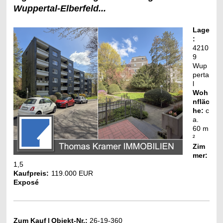
Wuppertal-Elberfeld...
Lage
:
4210
9
Wup
perta
l
Woh
nfläc
he:
c
a.
60
m
²
Zim
mer:
1,5
Kaufpreis:
119.000 EUR
Exposé
Zum Kauf
|
Objekt-Nr.:
26-19-360