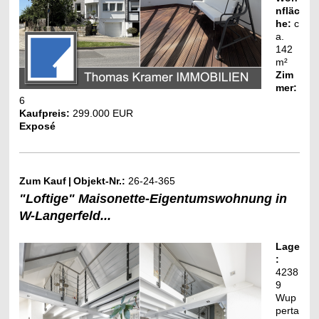
nfläc
he:
c
a.
142
m²
Zim
mer:
6
Kaufpreis:
299.000 EUR
Exposé
Zum Kauf
|
Objekt-Nr.:
26-24-365
"Loftige" Maisonette-Eigentumswohnung in
W-Langerfeld...
Lage
:
4238
9
Wup
perta