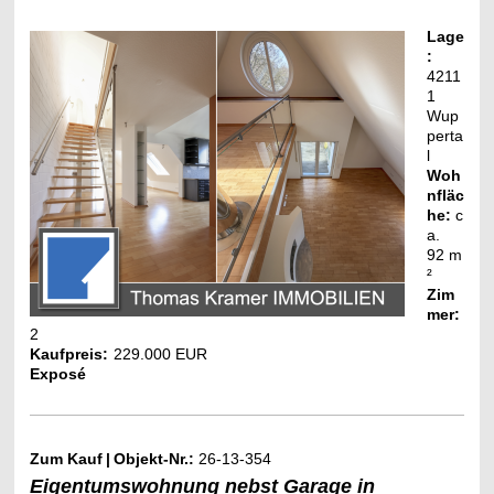
Lage
:
4211
1
Wup
perta
l
Woh
nfläc
he:
c
a.
92
m
²
Zim
mer:
2
Kaufpreis:
229.000 EUR
Exposé
Zum Kauf
|
Objekt-Nr.:
26-13-354
Eigentumswohnung nebst Garage in