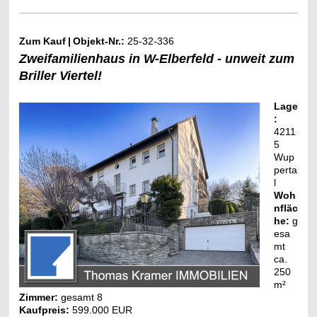
Zum Kauf
|
Objekt-Nr.:
25-32-336
Zweifamilienhaus in W-Elberfeld - unweit zum
Briller Viertel!
Lage
:
4211
5
Wup
perta
l
Woh
nfläc
he:
g
esa
mt
ca.
250
m²
Zimmer:
gesamt 8
Kaufpreis:
599.000 EUR