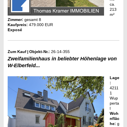
ca.
213
m²
Zimmer:
gesamt 8
Kaufpreis:
479.000 EUR
Exposé
Zum Kauf
|
Objekt-Nr.:
26-14-355
Zweifamilienhaus in beliebter Höhenlage von
W-Elberfeld...
Lage
:
4211
1
Wup
perta
l
Woh
nfläc
he:
g