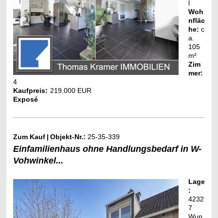
l
Woh
nfläc
he:
c
a.
105
m²
Zim
mer:
4
Kaufpreis:
219.000 EUR
Exposé
Zum Kauf
|
Objekt-Nr.:
25-35-339
Einfamilienhaus ohne Handlungsbedarf in W-
Vohwinkel...
Lage
:
4232
7
Wup