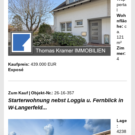
perta
l
Woh
nfläc
he:
c
a.
121
m²
Zim
mer:
4
Kaufpreis:
439.000 EUR
Exposé
Zum Kauf
|
Objekt-Nr.:
26-16-357
Starterwohnung nebst Loggia u. Fernblick in
W-Langerfeld...
Lage
:
4238