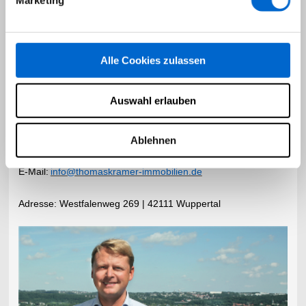
Marketing
Makeln aus Leidenschaft..!
Alle Cookies zulassen
Auswahl erlauben
Thomas Kramer
(Inhaber)
Ablehnen
Telefon:
0202-2727629
9
E-Mail:
info@thomaskramer-immobilien.de
​Adresse:
Westfalenweg 269 | 42111 Wuppertal