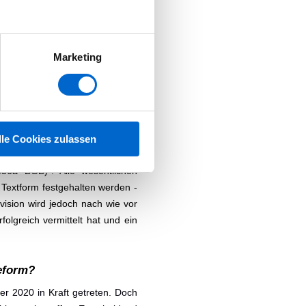
r im Rahmen einer gewerblichen
rei verhandelbar. Bei unbebauten
wie bei Zwei-, Drei- und
bung (§ 656a bis § 656d BGB)
Marketing
klerverträge
inzuhalten: "Ein Maklervertrag,
 eines Kaufvertrags über eine
lle Cookies zulassen
ttlung eines solchen Vertrages
 656a BGB)
"
. Alle wesentlichen
Textform festgehalten werden -
ision wird jedoch nach wie vor
folgreich vermittelt hat und ein
Reform?
r 2020 in Kraft getreten. Doch