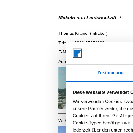
Makeln aus Leidenschaft..!
Thomas Kramer
(Inhaber)
Telefon:
0202-2727629
9
E-Mail:
info@thomaskramer-immobili
​Adresse:
Westfalenweg 269 | 42111 Wu
Zustimmung
Diese Webseite verwendet 
Wir verwenden Cookies zweck
unsere Partner weiter, die d
Cookies auf Ihrem Gerät spei
Wohnlagen Wuppertal:
Cookie-Typen benötigen wir Ih
jederzeit über den unten rec