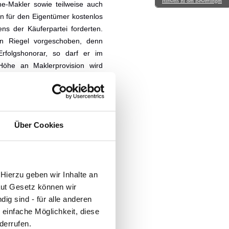
ausgesprochen netten,
Hinweis zu den Bewertungen
e-Makler sowie teilweise auch
kompetenten und stets
hilfsbereiten Menschen und
n für den Eigentümer kostenlos
Makler kennengelernt. Er war
immer erreichbar oder meldete sich
kurzfristig zurück. Benötigte
ens der Käuferpartei forderten.
Unterlagen wurden immer
umgehend übersandt. Auch mit
in Riegel vorgeschoben, denn
Tipps und Ratschlägen hat er uns
stets unterstützt. Wir können ihn
100 %ig empfehlen!
Erfolgshonorar, so darf er im
 Höhe an Maklerprovision wird
b für die Beauftragung eines
ig nachzuweisenden Referenzen,
te, denn somit wird sich der
Über Cookies
urtage?
Maklercourtage vollständig auf
undesregierung beschlossene
Hierzu geben wir Inhalte an
braucher bei den Maklerkosten
aut Gesetz können wir
 sorgen. Die Provision des
ig sind - für alle anderen
zur Hälfte zu tragen. Sollte der
 einfache Möglichkeit, diese
hmen wollen, so bleibt ihm dies
derrufen.