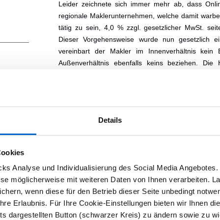
Leider zeichnete sich immer mehr ab, dass Onlin
regionale Maklerunternehmen, welche damit warbe
tätig zu sein, 4,0 % zzgl. gesetzlicher MwSt. seit
Dieser Vorgehensweise wurde nun gesetzlich e
vereinbart der Makler im Innenverhältnis kein 
Außenverhältnis ebenfalls keins beziehen. Die
seitens der Eigentümer nicht mehr als Maßsta
en.de
Immobilienmaklers dienen, sondern die maklerseit
was gerade auch Immobilienkäufer freuen dürf
ppertal
Immobilienmarkt professionalisieren.
Details
Wer trägt die Maklerco
In mehreren Bundesländern konnten Verkäufer die 
Cookies
die Immobilienkäufer umlegen. Die von der B
s Analyse und Individualisierung des Social Media Angebotes. 
Gesetzesänderung soll die Gruppe privater Ver
iese möglicherweise mit weiteren Daten von Ihnen verarbeiten. L
entlasten und somit für mehr Gerechtigkeit
chern, wenn diese für den Betrieb dieser Seite unbedingt notwend
Immobilienmaklers ist von beiden Parteien jeweils 
re Erlaubnis. Für Ihre Cookie-Einstellungen bieten wir Ihnen die
Verkäufer die Provision jedoch vollständig überne
hts dargestellten Button (schwarzer Kreis) zu ändern sowie zu wi