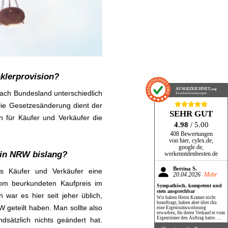
klerprovision?
AUSGEZEICHNET
.org
ach Bundesland unterschiedlich
Kundenbewertungen
 Die Gesetzesänderung dient der
SEHR GUT
n für Käufer und Verkäufer die
4.98
/ 5.00
408 Bewertungen
von hier, cylex.de,
google.de,
 in NRW bislang?
werkenntdenbesten.de
Bettina S.
ss Käufer und Verkäufer eine
20.04.2026
Mehr
vom beurkundeten Kaufpreis im
Sympathisch, kompetent und
stets ansprechbar
war es hier seit jeher üblich,
Wir haben Herrn Kramer nicht
beauftragt, haben aber über ihn
W geteilt haben. Man sollte also
eine Eigentumswohnung
erworben, für deren Verkauf er vom
Eigentümer den Auftrag hatte. Wir
sätzlich nichts geändert hat.
haben Herrn Kramer dabei als