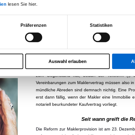
natürlich gestattet. Handelt der Immobilienkäufe
ien
lesen Sie hier.
Tätigkeit, so bleibt das Maklerhonorar weiterhin f
Grundstücken, bei Gewerbeimmobilien so
Mehrfamilienhäusern greift die neue Gesetzge
Präferenzen
Statistiken
übrigens ebenfalls nicht.
Neue Formvorschrift für Ma
Zusätzlich gilt es auch eine neue Formvorschrift e
der den Nachweis der Gelegenheit zum Abschluss
Auswahl erlauben
A
Wohnung oder ein Einfamilienhaus oder die Vermi
zum Gegenstand hat, bedarf der Textform (§
Vereinbarungen zum Maklervertrag müssen also in 
mündliche Abreden sind demnach nichtig. Eine Prov
erst dann fällig, wenn der Makler eine Immobilie er
notariell beurkundeter Kaufvertrag vorliegt.
Seit wann greift die 
Die Reform zur Maklerprovision ist am 23. Dezembe