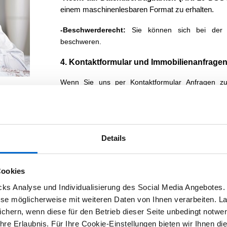
einem maschinenlesbaren Format zu erhalten.
-Beschwerderecht:
Sie können sich bei der z
beschweren.
4. Kontaktformular und Immobilienanfrage
Wenn Sie uns per Kontaktformular Anfragen z
Angaben aus dem Anfrageformular inklusive de
Kontaktdaten zwecks Bearbeitung der Anfrage bei u
-Rechtsgrundlage:
Art. 6 Abs. 1 lit. b DSGV
Details
vorvertragliche Maßnahmen bei Immobilienanfragen
5. Analyse-Tools und Werbung (Einwilligung
Cookies
Wir verwenden auf unserer Website Dienste von Dri
s Analyse und Individualisierung des Social Media Angebotes. 
aktiv, wenn Sie über unser
Consent-Tool
(Ein
iese möglicherweise mit weiteren Daten von Ihnen verarbeiten. L
haben (Art. 6 Abs. 1 lit. a DSGVO).
chern, wenn diese für den Betrieb dieser Seite unbedingt notwend
re Erlaubnis. Für Ihre Cookie-Einstellungen bieten wir Ihnen die
Datentransfer in die USA