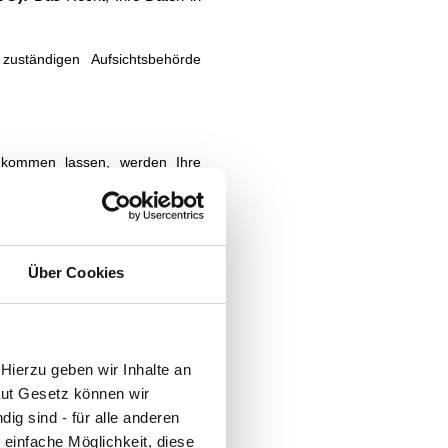
uständigen Aufsichtsbehörde
n
ukommen lassen, werden Ihre
r von Ihnen dort angegebenen
ns gespeichert.
O (Vertragserfüllung oder
Über Cookies
).
 erforderlich)
ttanbietern. Diese werden erst
Hierzu geben wir Inhalte an
willigungs-Banner) zugestimmt
aut Gesetz können wir
ig sind - für alle anderen
 einfache Möglichkeit, diese