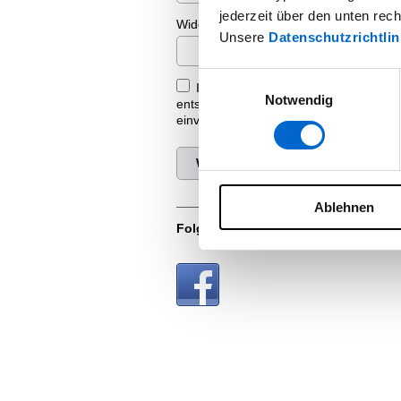
jederzeit über den unten rec
Widerrufsgrund (optional)
Unsere
Datenschutzrichtlin
Einwilligungsauswahl
Ich bin mit der Verarbeitung meiner
Notwendig
entsprechend der
Datenschutzerklär
einverstanden.
Widerruf bestätigen
Ablehnen
Folgen Sie uns auf Social Media: