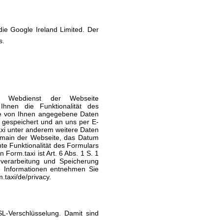
die Google Ireland Limited. Der
s.
nen Webdienst der Webseite
 Ihnen die Funktionalität des
die von Ihnen angegebene Daten
, gespeichert und an uns per E-
xi unter anderem weitere Daten
Domain der Webseite, das Datum
te Funktionalität des Formulars
 Form.taxi ist Art. 6 Abs. 1 S. 1
enverarbeitung und Speicherung
re Informationen entnehmen Sie
.taxi/de/privacy.
SL-Verschlüsselung. Damit sind