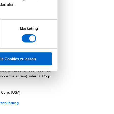
derrufen.
 Daten in die USA. Wir nutzen
amework zertifiziert sind oder
aben, um ein angemessenes
Marketing
ir Google Maps (Google Ireland
and).
lle Cookies zulassen
itter)
ei-Klick-Lösung" oder über ein
ebook/Instagram) oder X Corp.
X Corp. (USA).
zerklärung