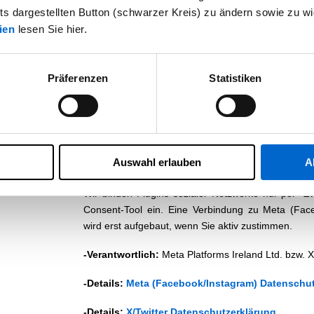
hts dargestellten Button (schwarzer Kreis) zu ändern sowie zu wi
Einige der unten genannten Dienste übertragen
Anbieter, die unter dem EU-U.S. Data Privacy Fr
ien
lesen Sie hier.
Standardvertragsklauseln abgeschlossen h
Datenschutzniveau zu gewährleisten.
 Eingaben
Präferenzen
Statistiken
ung
Google Maps
Zur visuellen Darstellung von Standorten nutzen w
Limited, Gordon House, Barrow Street, Dublin 4, Irl
-Details:
Google Datenschutzerklärung
Auswahl erlauben
A
Social Media Plugins (Facebook, Instagram, X/Tw
Wir binden Plugins sozialer Netzwerke nur per "Zw
Consent-Tool ein. Eine Verbindung zu Meta (Fac
wird erst aufgebaut, wenn Sie aktiv zustimmen.
-Verantwortlich:
Meta Platforms Ireland Ltd. bzw. 
-Details:
Meta (Facebook/Instagram) Datenschut
-Details:
X/Twitter Datenschutzerklärung