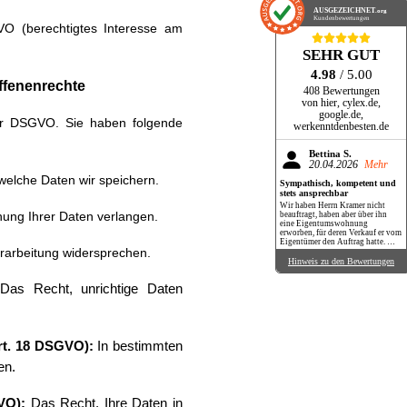
AUSGEZEICHNET
.org
Kundenbewertungen
GVO (berechtigtes Interesse am
SEHR GUT
4.98
/ 5.00
ffenenrechte
408 Bewertungen
von hier, cylex.de,
google.de,
der DSGVO. Sie haben folgende
werkenntdenbesten.de
Bettina S.
20.04.2026
Mehr
welche Daten wir speichern.
Sympathisch, kompetent und
stets ansprechbar
Wir haben Herrn Kramer nicht
ung Ihrer Daten verlangen.
beauftragt, haben aber über ihn
eine Eigentumswohnung
erworben, für deren Verkauf er vom
Eigentümer den Auftrag hatte. Wir
rarbeitung widersprechen.
haben Herrn Kramer dabei als
ausgesprochen netten,
Hinweis zu den Bewertungen
kompetenten und stets
hilfsbereiten Menschen und
as Recht, unrichtige Daten
Makler kennengelernt. Er war
immer erreichbar oder meldete sich
kurzfristig zurück. Benötigte
Unterlagen wurden immer
umgehend übersandt. Auch mit
Tipps und Ratschlägen hat er uns
stets unterstützt. Wir können ihn
rt. 18 DSGVO):
In bestimmten
100 %ig empfehlen!
en.
VO):
Das Recht, Ihre Daten in