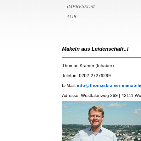
IMPRESSUM
AGB
Makeln aus Leidenschaft..!
Thomas Kramer
(Inhaber)
Telefon:
0202-2727629
9
E-Mail:
info@thomaskramer-immobili
​Adresse:
Westfalenweg 269 | 42111 Wu