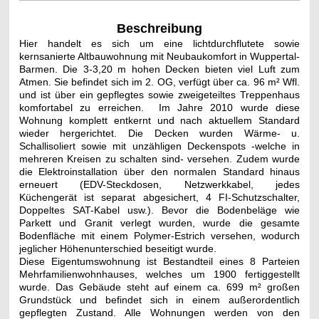
Beschreibung
Hier handelt es sich um eine lichtdurchflutete sowie
kernsanierte Altbauwohnung mit Neubaukomfort in Wuppertal-
Barmen. Die 3-3,20 m hohen Decken bieten viel Luft zum
Atmen. Sie befindet sich im 2. OG, verfügt über ca. 96 m² Wfl.
und ist über ein gepflegtes sowie zweigeteiltes Treppenhaus
komfortabel zu erreichen. Im Jahre 2010 wurde diese
Wohnung komplett entkernt und nach aktuellem Standard
wieder hergerichtet. Die Decken wurden Wärme- u.
Schallisoliert sowie mit unzähligen Deckenspots -welche in
mehreren Kreisen zu schalten sind- versehen. Zudem wurde
die Elektroinstallation über den normalen Standard hinaus
erneuert (EDV-Steckdosen, Netzwerkkabel, jedes
Küchengerät ist separat abgesichert, 4 FI-Schutzschalter,
Doppeltes SAT-Kabel usw.). Bevor die Bodenbeläge wie
Parkett und Granit verlegt wurden, wurde die gesamte
Bodenfläche mit einem Polymer-Estrich versehen, wodurch
jeglicher Höhenunterschied beseitigt wurde.
Diese Eigentumswohnung ist Bestandteil eines 8 Parteien
Mehrfamilienwohnhauses, welches um 1900 fertiggestellt
wurde. Das Gebäude steht auf einem ca. 699 m² großen
Grundstück und befindet sich in einem außerordentlich
gepflegten Zustand. Alle Wohnungen werden von den