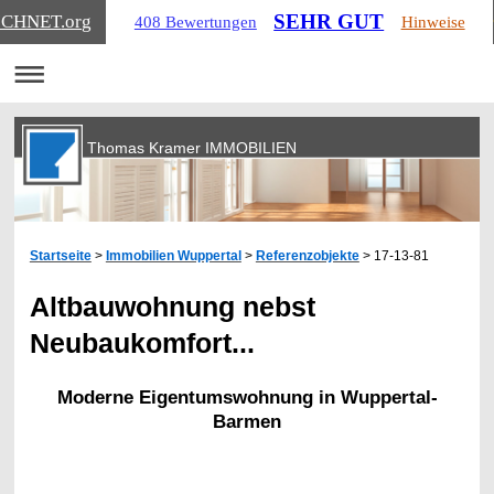
SEHR GUT
ICHNET
.org
408 Bewertungen
Hinweise
Thomas Kramer IMMOBILIEN
Startseite
>
Immobilien Wuppertal
>
Referenzobjekte
> 17-13-81
Altbauwohnung nebst
Neubaukomfort...
Moderne Eigentumswohnung in Wuppertal-
Barmen