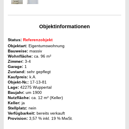
Objektinformationen
Status:
Referenzobjekt
Objektart:
Eigentumswohnung
Bauweise:
massiv
Wohnfläche:
ca. 96 m²
Zimmer:
3-4
Garage:
1
Zustand:
sehr gepflegt
Kaufpreis:
k.A.
Objekt-Nr.
:
17-13-81
Lage:
42275 Wuppertal
Baujahr:
um 1900
Nutzfläche:
ca. 12
m² (Keller)
Keller:
ja
Stellplatz:
nein
Verfügbarkeit:
bereits verkauft
Provision:
3,57 % inkl. 19 % MwSt.