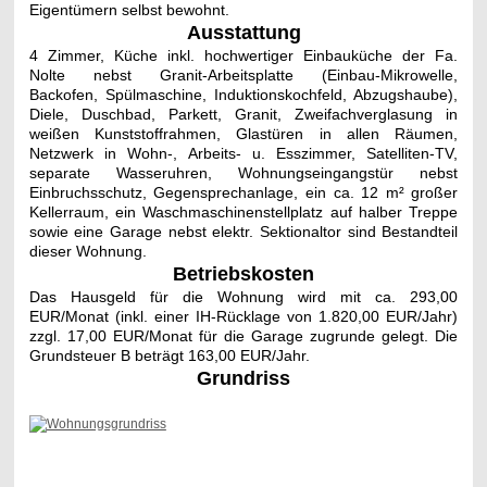
Eigentümern selbst bewohnt.
Ausstattung
4 Zimmer, Küche inkl. hochwertiger Einbauküche der Fa.
Nolte nebst Granit-Arbeitsplatte (Einbau-Mikrowelle,
Backofen, Spülmaschine, Induktionskochfeld, Abzugshaube),
Diele, Duschbad, Parkett, Granit, Zweifachverglasung in
weißen Kunststoffrahmen, Glastüren in allen Räumen,
Netzwerk in Wohn-, Arbeits- u. Esszimmer, Satelliten-TV,
separate Wasseruhren, Wohnungseingangstür nebst
Einbruchsschutz, Gegensprechanlage, ein ca. 12 m² großer
Kellerraum, ein Waschmaschinenstellplatz auf halber Treppe
sowie eine Garage nebst elektr. Sektionaltor sind Bestandteil
dieser Wohnung.
Betriebskosten
Das Hausgeld für die Wohnung wird mit ca. 293,00
EUR/Monat (inkl. einer IH-Rücklage von 1.820,00 EUR/Jahr)
zzgl. 17,00 EUR/Monat für die Garage zugrunde gelegt. Die
Grundsteuer B beträgt 163,00 EUR/Jahr.
Grundriss