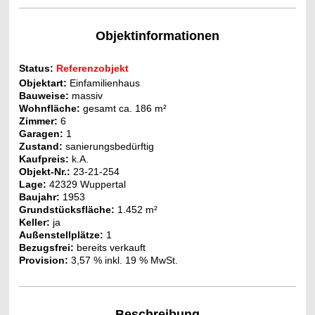
Objektinformationen
Status:
Referenzobjekt
Objektart:
Einfamilienhaus
Bauweise:
massiv
Wohnfläche:
gesamt c
a. 186
m
²
Zimmer:
6
Garagen:
1
Zustand:
sanierungsbedürftig
Kaufpreis:
k.A.
Objekt-Nr.
:
23-21-254
Lage:
42329 Wuppertal
Baujahr:
1953
Grundstücksfläche:
1.452
m²
Keller:
ja
Außenstellplätze
:
1
Bezugsfrei:
bereits verkauft
Provision:
3,57 % inkl. 19 % MwSt.
Beschreibung