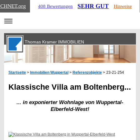
SEHR GUT
ICHNET
.org
408 Bewertungen
Hinweise
Thomas Kramer IMMOBILIEN
Startseite
>
Immobilien Wuppertal
>
Referenzobjekte
>
23-21-254
Klassische Villa am Boltenberg...
... in exponierter Wohnlage von Wuppertal-
Elberfeld-West!