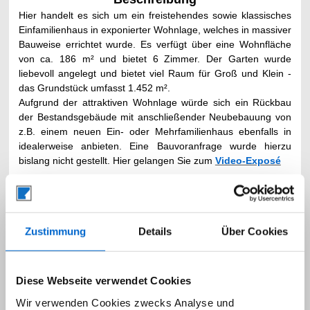
Hier handelt es sich um ein freistehendes sowie klassisches
Einfamilienhaus in exponierter Wohnlage, welches in massiver
Bauweise errichtet wurde. Es verfügt über eine Wohnfläche
von ca.
186 m²
und bietet 6 Zimmer. Der Garten wurde
liebevoll angelegt und bietet viel Raum für Groß und Klein -
das Grundstück umfasst 1.452 m².
Aufgrund der attraktiven Wohnlage würde sich ein Rückbau
der Bestandsgebäude mit anschließender Neubebauung von
z.B. einem neuen Ein- oder Mehrfamilienhaus ebenfalls in
idealerweise anbieten. Eine Bauvoranfrage wurde hierzu
bislang nicht gestellt.
Hier gelangen Sie zum
Video-Exposé
Ausstattung
Zustimmung
Details
Über Cookies
6
Zimmer, Küche nebst Einbauküche, Echtholz-Parkett,
Sprossenfenster nebst teilweise elektrischen Außenjalousien,
Süd-West-Terrasse, Garten, Balkon, Fernsicht, Tageslichtbad,
Diese Webseite verwendet Cookies
Tageslicht-Gäste-WC, Vollkeller, Gas-Zentralheizung inkl.
Wir verwenden Cookies zwecks Analyse und
Warmwasser Bj. 1989, 1 Garage sowie 1 Außenstellplatz sind