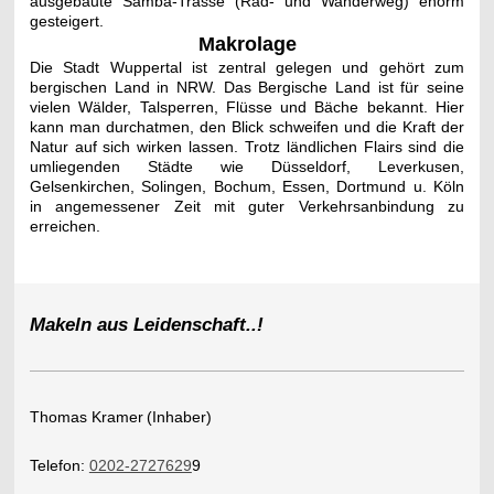
ausgebaute Samba-Trasse (Rad- und Wanderweg) enorm
gesteigert.
Makrolage
Die Stadt Wuppertal ist zentral gelegen und gehört zum
bergischen Land in NRW. Das Bergische Land ist für seine
vielen Wälder, Talsperren, Flüsse und Bäche bekannt. Hier
kann man durchatmen, den Blick schweifen und die Kraft der
Natur auf sich wirken lassen. Trotz ländlichen Flairs sind die
umliegenden Städte wie Düsseldorf, Leverkusen,
Gelsenkirchen, Solingen, Bochum, Essen, Dortmund u. Köln
in angemessener Zeit mit guter Verkehrsanbindung zu
erreichen.
Makeln aus Leidenschaft..!
Thomas Kramer
(Inhaber)
Telefon:
0202-2727629
9