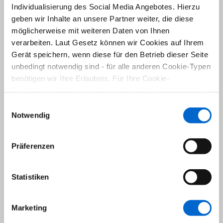
inklusive.
Individualisierung des Social Media Angebotes. Hierzu
Grundrisse
geben wir Inhalte an unsere Partner weiter, die diese
möglicherweise mit weiteren Daten von Ihnen
verarbeiten. Laut Gesetz können wir Cookies auf Ihrem
Gerät speichern, wenn diese für den Betrieb dieser Seite
unbedingt notwendig sind - für alle anderen Cookie-Typen
benötigen wir Ihre Erlaubnis. Für Ihre Cookie-
Einstellungen bieten wir Ihnen die einfache Möglichkeit,
diese jederzeit über den unten rechts dargestellten Button
Einwilligungsauswahl
(schwarzer Kreis) zu ändern sowie zu widerrufen.
Notwendig
Unsere
Datenschutzrichtlinien
lesen Sie hier.
Präferenzen
Statistiken
Marketing