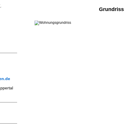
L
Grundriss
en.de
ppertal