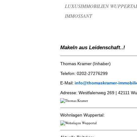
LUXUSIMMOBILIEN WUPPERTA
IMMOSSANT
Makeln aus Leidenschaft..!
Thomas Kramer
(Inhaber)
Telefon:
0202-2727629
9
E-Mail:
info@thomaskramer-immobili
​Adresse:
Westfalenweg 269 | 42111 Wu
Wohnlagen Wuppertal: