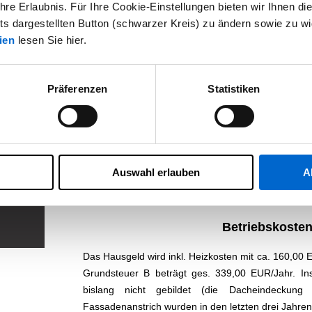
re Erlaubnis. Für Ihre Cookie-Einstellungen bieten wir Ihnen die
hts dargestellten Button (schwarzer Kreis) zu ändern sowie zu wi
Zu dieser Wohnung gehört ein Außenstellplatz. Die
ien
lesen Sie hier.
der Waschküche nebst separaten Strom- und Wasse
Ausstattung
Präferenzen
Statistiken
1 Zimmer, offener Kochbereich inkl. EBK,
Ankleidezimmer/Abstellraum, Gartenterrasse, 
(Zweifachverglasung in weißen Kunststoffrahme
Fußbodenheizung, Kabel-TV, separate Wasseruhr
Panzerriegelschloss, Gegensprechanlage, gesamtes
Auswahl erlauben
A
Mobiliar (ohne Dekoration, Bücher, Teak-Bank, T
sowie ein Außenstellplatz sind Bestandteil dieser 
Betriebskoste
Das Hausgeld wird inkl. Heizkosten mit ca. 160,00
Grundsteuer B beträgt ges. 339,00 EUR/Jahr. In
bislang nicht gebildet (die Dacheindeckung
Fassadenanstrich wurden in den letzten drei Jahren 