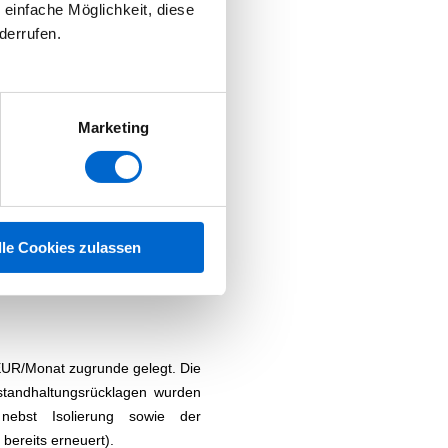
 einfache Möglichkeit, diese
derrufen.
 Waschmaschine befindet sich in
rzählern.
Marketing
 Diele, modernes Duschbad,
große Sprossen-Fensterfront
n), massives Eichen-Parkett,
en, Wohnungseingangstür nebst
 auf den Bildern ersichtliches
lle Cookies zulassen
eak-Hocker und Gartenmobiliar)
Wohnung.
n
 EUR/Monat zugrunde gelegt. Die
standhaltungsrücklagen wurden
 nebst Isolierung sowie der
bereits erneuert).