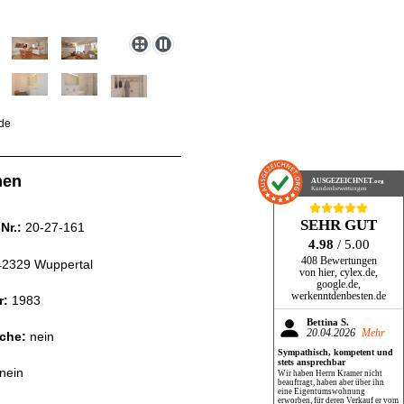
nen
AUSGEZEICHNET
.org
Kundenbewertungen
SEHR GUT
Nr.
:
20-27-161
4.98
/ 5.00
408 Bewertungen
2329 Wuppertal
von hier, cylex.de,
google.de,
werkenntdenbesten.de
r:
1983
Bettina S.
20.04.2026
Mehr
äche:
nein
Sympathisch, kompetent und
stets ansprechbar
nein
Wir haben Herrn Kramer nicht
beauftragt, haben aber über ihn
eine Eigentumswohnung
erworben, für deren Verkauf er vom