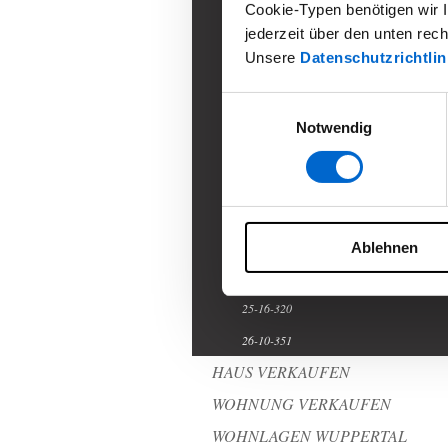
Cookie-Typen benötigen wir Ih
23-35-268
jederzeit über den unten rec
24-3-274
Unsere
Datenschutzrichtlin
24-6-277
Einwilligungsauswahl
24-17-288
Notwendig
24-21-292
24-23-294
24-27-298
24-28-299
Ablehnen
25-8-312
25-16-320
26-10-351
HAUS VERKAUFEN
WOHNUNG VERKAUFEN
WOHNLAGEN WUPPERTAL