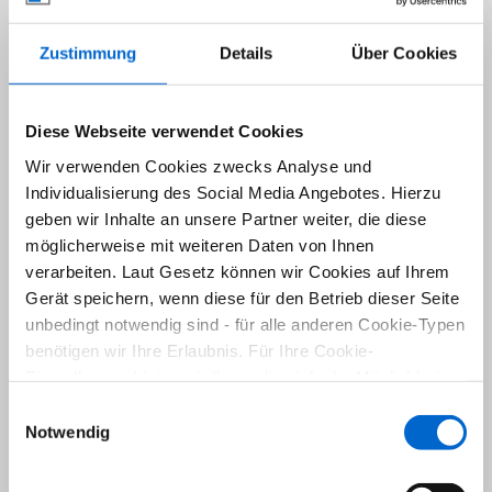
Zustimmung
Details
Über Cookies
Diese Webseite verwendet Cookies
Wir verwenden Cookies zwecks Analyse und
Individualisierung des Social Media Angebotes. Hierzu
geben wir Inhalte an unsere Partner weiter, die diese
möglicherweise mit weiteren Daten von Ihnen
verarbeiten. Laut Gesetz können wir Cookies auf Ihrem
Gerät speichern, wenn diese für den Betrieb dieser Seite
unbedingt notwendig sind - für alle anderen Cookie-Typen
benötigen wir Ihre Erlaubnis. Für Ihre Cookie-
Mikrolage
Einstellungen bieten wir Ihnen die einfache Möglichkeit,
Das Objekt befindet sich zentral gelegen in Wuppertal-
diese jederzeit über den unten rechts dargestellten Button
Einwilligungsauswahl
Barmen. Nur unweit entfernt befinden sich die Barmer
(schwarzer Kreis) zu ändern sowie zu widerrufen.
Notwendig
Anlagen. Sie ist die zweitgrößte Parkanlage Deutschlands und
befindet sich in privater Hand. Einkaufsmöglichkeiten,
Unsere
Datenschutzrichtlinien
lesen Sie hier.
Schulen, Kindergärten, Ärzte, Apotheken und Restaurants