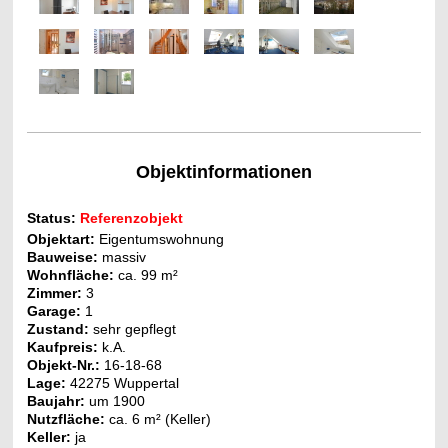
Objektinformationen
Status:
Referenzobjekt
Objektart:
Eigentumswohnung
Bauweise:
massiv
Wohnfläche:
ca. 99 m²
Zimmer:
3
Garage:
1
Zustand:
sehr gepflegt
Kaufpreis:
k.A.
Objekt-Nr.
:
16-18-68
Lage:
42275 Wuppertal
Baujahr:
um 1900
Nutzfläche:
ca. 6
m² (Keller)
Keller:
ja