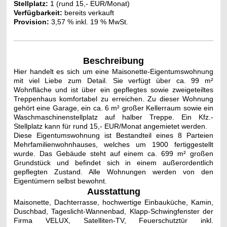
Stellplatz:
1 (rund 15,- EUR/Monat)
Verfügbarkeit:
bereits verkauft
Provision:
3,57 % inkl. 19 % MwSt.
Beschreibung
Hier handelt es sich um eine Maisonette-Eigentumswohnung
mit viel Liebe zum Detail. Sie verfügt über ca. 99 m²
Wohnfläche
und ist über ein gepflegtes sowie zweigeteiltes
Treppenhaus komfortabel zu erreichen. Zu dieser Wohnung
gehört eine Garage, ein ca. 6
m² großer Kellerraum sowie ein
Waschmaschinenstellplatz auf halber Treppe. Ein Kfz.-
Stellplatz kann für rund 15,- EUR/Monat angemietet werden.
Diese Eigentumswohnung ist Bestandteil eines 8 Parteien
Mehrfamilienwohnhauses, welches um 1900 fertiggestellt
wurde. Das Gebäude steht auf einem ca. 699 m² großen
Grundstück und befindet sich in einem außerordentlich
gepflegten Zustand. Alle Wohnungen werden von den
Eigentümern selbst bewohnt.
Ausstattung
Maisonette, Dachterrasse, hochwertige Einbauküche, Kamin,
Duschbad, Tageslicht-Wannenbad, Klapp-Schwingfenster der
Firma VELUX, Satelliten-TV, Feuerschutztür inkl.