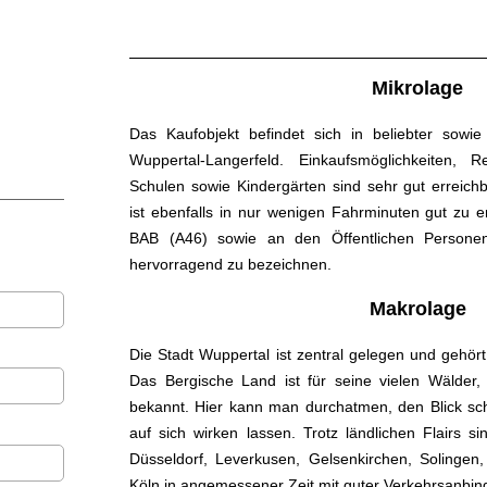
Mikrolage
Das Kaufobjekt befindet sich in beliebter sowie
Wuppertal-Langerfeld. Einkaufsmöglichkeiten, R
Schulen sowie Kindergärten sind sehr gut erreichb
ist ebenfalls in nur wenigen Fahrminuten gut zu e
BAB (A46) sowie an den Öffentlichen Personen
hervorragend zu bezeichnen.
Makrolage
Die Stadt Wuppertal ist zentral gelegen und gehö
Das Bergische Land ist für seine vielen Wälder,
bekannt. Hier kann man durchatmen, den Blick sch
auf sich wirken lassen. Trotz ländlichen Flairs s
Düsseldorf, Leverkusen, Gelsenkirchen, Solinge
Köln in angemessener Zeit mit guter Verkehrsanbin