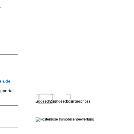
L
en.de
ppertal