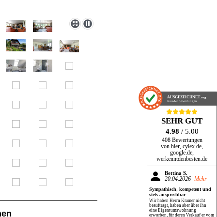
AUSGEZEICHNET
.org
Kundenbewertungen
SEHR GUT
4.98
/ 5.00
408 Bewertungen
von hier, cylex.de,
google.de,
werkenntdenbesten.de
Bettina S.
20.04.2026
Mehr
Sympathisch, kompetent und
stets ansprechbar
Wir haben Herrn Kramer nicht
beauftragt, haben aber über ihn
eine Eigentumswohnung
nen
erworben, für deren Verkauf er vom