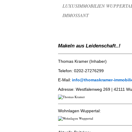
LUXUSIMMOBILIEN WUPPERTA
IMMOSSANT
Makeln aus Leidenschaft..!
Thomas Kramer
(Inhaber)
Telefon:
0202-2727629
9
E-Mail:
info@thomaskramer-immobili
​Adresse:
Westfalenweg 269 | 42111 Wu
Wohnlagen Wuppertal: