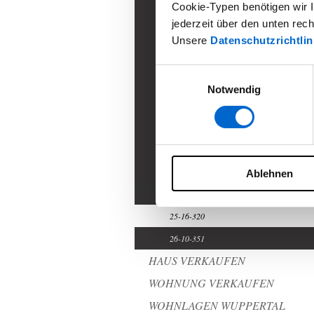
Cookie-Typen benötigen wir Ih
23-35-268
jederzeit über den unten rec
24-3-274
Unsere
Datenschutzrichtlin
24-6-277
Einwilligungsauswahl
24-17-288
Notwendig
24-21-292
24-23-294
24-27-298
24-28-299
Ablehnen
25-8-312
25-16-320
26-10-351
HAUS VERKAUFEN
WOHNUNG VERKAUFEN
WOHNLAGEN WUPPERTAL