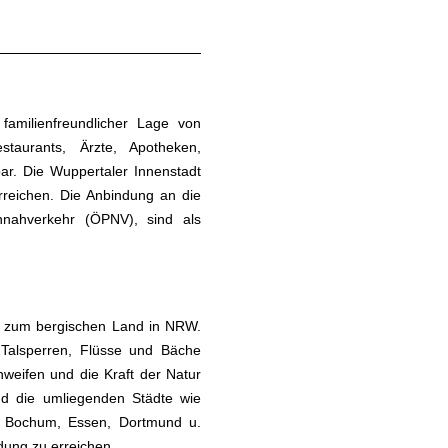
 familienfreundlicher Lage von
estaurants, Ärzte, Apotheken,
ar. Die Wuppertaler Innenstadt
rreichen. Die Anbindung an die
nahverkehr (ÖPNV), sind als
rt zum bergischen Land in NRW.
 Talsperren, Flüsse und Bäche
weifen und die Kraft der Natur
ind die umliegenden Städte wie
n, Bochum, Essen, Dortmund u.
dung zu erreichen.