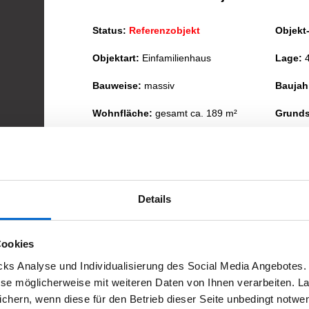
Status:
Referenzobjekt
Objekt-
Objektart:
Einfamilienhaus
Lage:
4
Bauweise:
massiv
Baujah
Wohnfläche:
gesamt ca. 189 m²
Grunds
Zimmer:
gesamt 6
Keller:
Außens
Garagenstellplätze:
1
Bezugs
Zustand:
sehr gepflegt
Details
Provisi
Kaufpreis:
k.A.
Cookies
s Analyse und Individualisierung des Social Media Angebotes. 
Beschreibung
iese möglicherweise mit weiteren Daten von Ihnen verarbeiten. L
chern, wenn diese für den Betrieb dieser Seite unbedingt notwend
Hier handelt es sich um ein Einfamilienhaus nebst