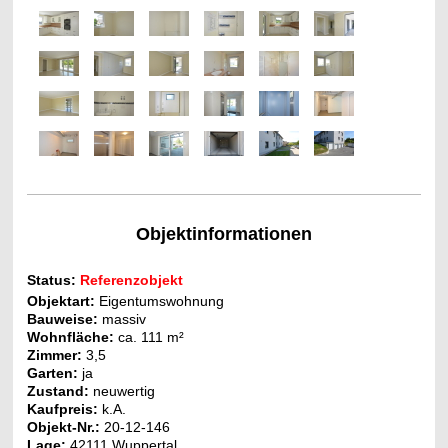
Objektinformationen
Status:
Referenzobjekt
Objektart:
Eigentumswohnung
Bauweise:
massiv
Wohnfläche:
ca. 111 m²
Zimmer:
3,5
Garten:
ja
Zustand:
neuwertig
Kaufpreis:
k.A.
Objekt-Nr.
:
20-12-146
Lage:
42111 Wuppertal