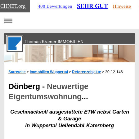
SEHR GUT
ICHNET
.org
408 Bewertungen
Hinweise
Thomas Kramer IMMOBILIEN
Startseite
>
Immobilien Wuppertal
>
Referenzobjekte
> 20-12-146
Dönberg -
Neuwertige
Eigentumswohnung
...
Geschmackvoll ausgestattete ETW nebst Garten
& Garage
in Wuppertal Uellendahl-Katernberg