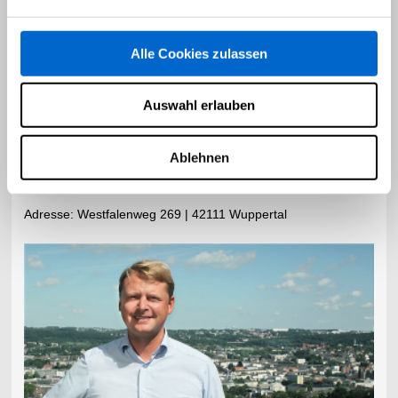
Makeln aus Leidenschaft..!
Alle Cookies zulassen
Thomas Kramer
(Inhaber)
Auswahl erlauben
Telefon:
0202-2727629
9
Ablehnen
E-Mail:
info@thomaskramer-immobilien.de
​Adresse:
Westfalenweg 269 | 42111 Wuppertal