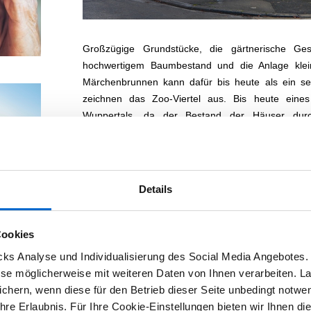
Großzügige Grundstücke, die gärtnerische Ges
hochwertigem Baumbestand und die Anlage klei
Märchenbrunnen kann dafür bis heute als ein seh
zeichnen das Zoo-Viertel aus. Bis heute eines 
Wuppertals, da der Bestand der Häuser durc
Mitleidenschaft gezogen wurde.
Das Zooviertel weist drei wesentl
Das im Westen der
Details
ehemals eigenständigen
Stadt Elberfeld gelegene
Cookies
Zoo-Viertel gehört zu den
Villenvierteln, die schon vor
s Analyse und Individualisierung des Social Media Angebotes. 
dem Spatenstich zum Bau
iese möglicherweise mit weiteren Daten von Ihnen verarbeiten. L
einer ersten Villa
chern, wenn diese für den Betrieb dieser Seite unbedingt notwend
vollständig geplant war. Im
re Erlaubnis. Für Ihre Cookie-Einstellungen bieten wir Ihnen die