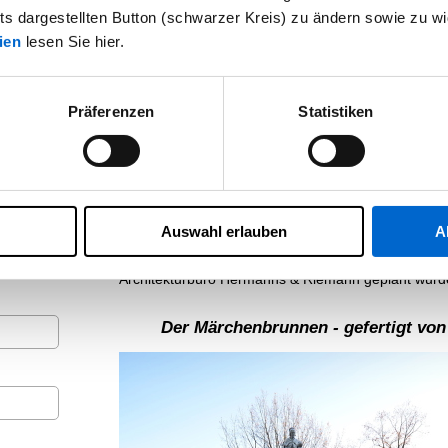
Vergleich zu den anderen
hts dargestellten Button (schwarzer Kreis) zu ändern sowie zu wi
wichtigen Villenvierteln in
ien
lesen Sie hier.
Elberfeld und Barmen -vor
allem dem Briller Viertel
Präferenzen
Statistiken
und den Wohnanlagen an
den Barmer Südhöhen-
wurde im Zoo-Viertel viel
strukturierter geplant. Als zentrale Erschließung
angelegt, die das Viertel in einen geometrisch-axial
Auswahl erlauben
A
den abgehenden Straßen schlossen sich dann se
Ab dem Jahr 1893 wurden dann die ersten sechs
Architekturbüro Hermanns & Riemann geplant wurd
Der Märchenbrunnen - gefertigt vo