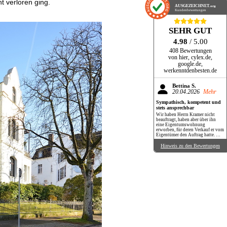
t verloren ging.
AUSGEZEICHNET
.org
Kundenbewertungen
SEHR GUT
4.98
/ 5.00
408 Bewertungen
von hier, cylex.de,
google.de,
werkenntdenbesten.de
Bettina S.
20.04.2026
Mehr
Sympathisch, kompetent und
stets ansprechbar
Wir haben Herrn Kramer nicht
beauftragt, haben aber über ihn
eine Eigentumswohnung
erworben, für deren Verkauf er vom
Eigentümer den Auftrag hatte. Wir
haben Herrn Kramer dabei als
ausgesprochen netten,
Hinweis zu den Bewertungen
kompetenten und stets
hilfsbereiten Menschen und
Makler kennengelernt. Er war
immer erreichbar oder meldete sich
kurzfristig zurück. Benötigte
Unterlagen wurden immer
umgehend übersandt. Auch mit
Tipps und Ratschlägen hat er uns
stets unterstützt. Wir können ihn
100 %ig empfehlen!