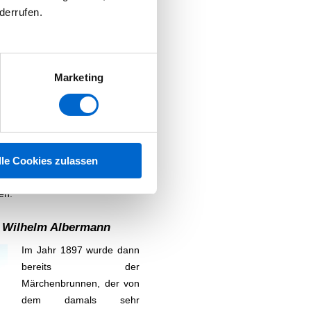
derrufen.
Marketing
sachse wurde die Walkürenallee
en Straßengrundriss gliedert. An
lle Cookies zulassen
hr großzügige Grundstücke an.
 Villen gebaut, die alle vom
en.
n Wilhelm Albermann
Im Jahr 1897 wurde dann
bereits der
Märchenbrunnen, der von
dem damals sehr