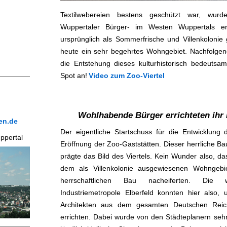
Textilwebereien bestens geschützt war, wur
Wuppertaler Bürger- im Westen Wuppertals e
ursprünglich als Sommerfrische und Villenkolonie g
heute ein sehr begehrtes Wohngebiet. Nachfolgend 
die Entstehung dieses kulturhistorisch bedeutsa
Spot an!
Video zum Zoo-Viertel
Wohlhabende Bürger errichteten ihr 
en.de
Der eigentliche Startschuss für die Entwicklung 
ppertal
Eröffnung der Zoo-Gaststätten. Dieser herrliche Bau
prägte das Bild des Viertels. Kein Wunder also, da
dem als Villenkolonie ausgewiesenen Wohngebi
herrschaftlichen Bau nacheiferten. Die
Industriemetropole Elberfeld konnten hier also,
Architekten aus dem gesamten Deutschen Reic
errichten. Dabei wurde von den Städteplanern sehr