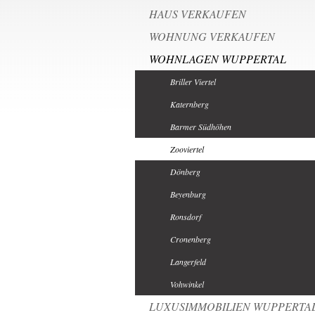
HAUS VERKAUFEN
WOHNUNG VERKAUFEN
WOHNLAGEN WUPPERTAL
Briller Viertel
Katernberg
Barmer Südhöhen
Zooviertel
Dönberg
Beyenburg
Ronsdorf
Cronenberg
Langerfeld
Vohwinkel
LUXUSIMMOBILIEN WUPPERTA