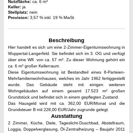
Nutzfläche:
ca. 6 m²
Keller:
ja
Stellplatz
:
nein
Provision:
3,57 % inkl. 19 % MwSt.
Beschreibung
Hier handelt es sich um eine 2-Zimmer-Eigentumswohnung in
Wuppertal-Langerfeld. Sie befindet sich im 3. OG und verfügt
über eine Wfl. von ca. 57 m². Zu dieser Wohnung gehört ein
ca. 6 m² großer Kellerraum.
Diese Eigentumswohnung ist Bestandteil eines 8-Parteien-
Mehrfamilienwohnhauses, welches im Jahr 1962 fertiggestellt
wurde. Das Gebäude steht mit einigen weiteren
Wohngebäuden auf einem gesamt 17.523 m² großen
Grundstück und befindet sich in einem gepflegten Zustand.
Das Hausgeld wird mit ca. 362,00 EUR/Monat und die
Grundsteuer B mit 228,00 EUR/Jahr zugrunde gelegt.
Ausstattung
2 Zimmer, Küche, Diele, Tageslicht-Duschbad, Abstellraum,
Loggia, Doppelverglasung, Öl-Zentralheizung – Baujahr 2011