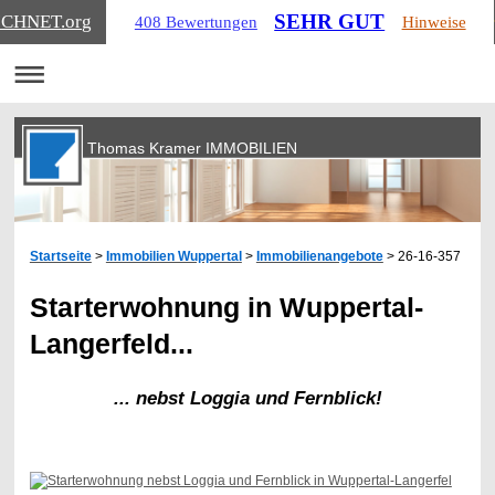
SEHR GUT
ICHNET
.org
408 Bewertungen
Hinweise
Thomas Kramer IMMOBILIEN
Startseite
>
Immobilien Wuppertal
>
Immobilienangebote
> 26-16-357
Starterwohnung in Wuppertal-
Langerfeld...
... nebst Loggia und Fernblick!