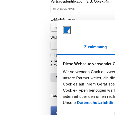
Vertragsidentifikation (z.B. Objekt-Nr.)
E-Mail-Adresse
Widerrufsgrund (optional)
Zustimmung
Ich bin mit der Verarbeitung meiner
entsprechend der
Datenschutzerklär
Diese Webseite verwendet 
einverstanden.
Wir verwenden Cookies zweck
Widerruf bestätigen
unsere Partner weiter, die d
Cookies auf Ihrem Gerät spei
Cookie-Typen benötigen wir Ih
Folgen Sie uns auf Social Media:
jederzeit über den unten rec
Unsere
Datenschutzrichtlin
Einwilligungsauswahl