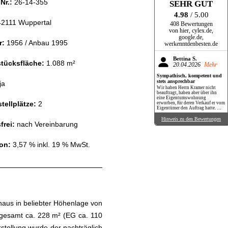
Nr.:
26-14-355
SEHR GUT
4.98
/ 5.00
2111 Wuppertal
408 Bewertungen
von hier, cylex.de,
google.de,
r:
1956 / Anbau 1995
werkenntdenbesten.de
Bettina S.
tücksfläche:
1.088
m²
20.04.2026
Mehr
Sympathisch, kompetent und
stets ansprechbar
ja
Wir haben Herrn Kramer nicht
beauftragt, haben aber über ihn
eine Eigentumswohnung
tellplätze:
2
erworben, für deren Verkauf er vom
Eigentümer den Auftrag hatte. Wir
haben Herrn Kramer dabei als
ausgesprochen netten,
Hinweis zu den Bewertungen
frei:
nach Vereinbarung
kompetenten und stets
hilfsbereiten Menschen und
Makler kennengelernt. Er war
immer erreichbar oder meldete sich
on:
3,57 % inkl. 19 % MwSt.
kurzfristig zurück. Benötigte
Unterlagen wurden immer
umgehend übersandt. Auch mit
Tipps und Ratschlägen hat er uns
stets unterstützt. Wir können ihn
100 %ig empfehlen!
nhaus in beliebter Höhenlage von
n gesamt ca. 228 m² (EG ca. 110
stellung wurde der nachträglich