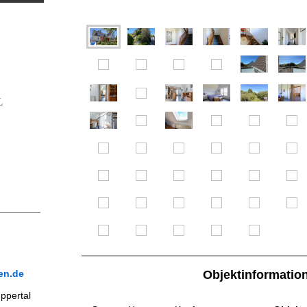
L
en.de
Objektinformatio
ppertal