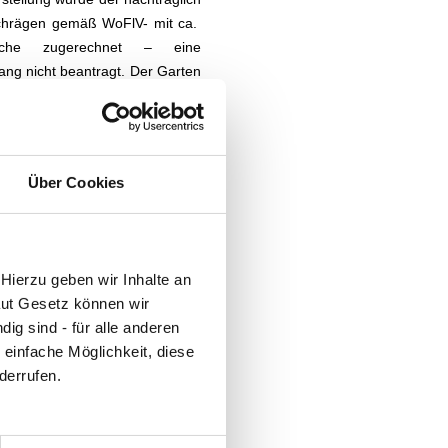
Schrägen gemäß WoFlV- mit ca.
he zugerechnet – eine
ng nicht beantragt. Der Garten
ndstück umfasst 1.088 m². Das
ndstück, wäre hier idealerweise
Über Cookies
altung versehen. Ein Teil des
rtanks zur Toilettenspülung, für
bewässerung vorgehalten. Diese
nzt werden. Das Gebäude ist
Hierzu geben wir Inhalte an
oltaikanlage und Wärmepumpe
aut Gesetz können wir
ig sind - für alle anderen
9.2026 frei. Die Maisonett-
 einfache Möglichkeit, diese
 Übergang ebenfalls unbewohnt
derrufen.