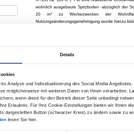
wohnlich ausgebaute Spitzboden -abzüglich der 
20 m² zu Werbezwecken der Wohnfläc
Nutzungsänderungsgenehmigung wurde hierzu bisla
bietet viel Raum für Groß und Klein – das Gru
Miteinanderleben mit 2 Generationen auf einem Gru
möglich.
Details
Das Gebäude ist mit einer überwachten Wasserh
Niederschlagswassers wird vor Versickerung in Kelle
 Eingaben
die Waschmaschinen und 2 Zapfstellen für Garten
ung
Cookies
kann von einer Zisterne im Garten ggf. ergä
s Analyse und Individualisierung des Social Media Angebotes. 
außerdem gut geeignet, um mit einer Photov
iese möglicherweise mit weiteren Daten von Ihnen verarbeiten. L
nachzurüsten.
chern, wenn diese für den Betrieb dieser Seite unbedingt notwend
Das EG ist z.Zt. vermietet und wird zum 01.0
re Erlaubnis. Für Ihre Cookie-Einstellungen bieten wir Ihnen die
Dachgeschosswohnung wird zum wirtschaftlichen
hts dargestellten Button (schwarzer Kreis) zu ändern sowie zu wi
übergeben.
ien
lesen Sie hier.
Ausstattung