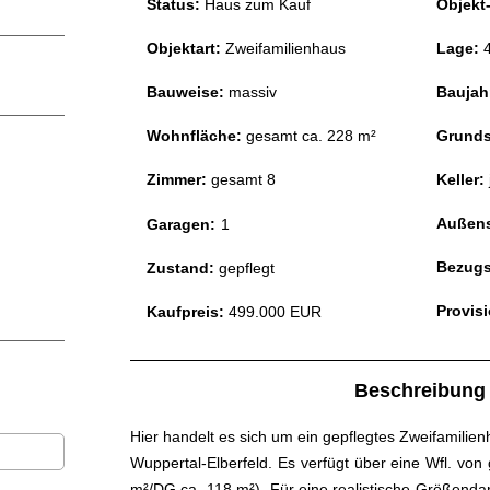
Status:
Haus zum Kauf
Objekt-
Objektart:
Zweifamilienhaus
Lage:
4
Bauweise:
massiv
Baujah
Wohnfläche:
gesamt ca. 228
m²
Grunds
Zimmer:
gesamt 8
Keller:
Außens
Garagen:
1
Bezugs
Zustand:
gepflegt
Provisi
Kaufpreis:
499.000 EUR
Beschreibung
Hier handelt es sich um ein gepflegtes Zweifamilie
Wuppertal-Elberfeld. Es verfügt über eine Wfl. vo
m²/DG ca. 118 m²). Für eine realistische Größendar